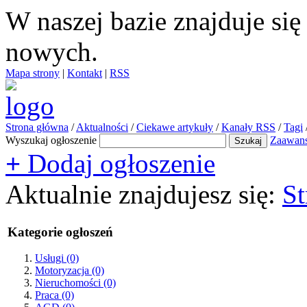
W naszej bazie znajduje si
nowych.
Mapa strony
|
Kontakt
|
RSS
Strona główna
/
Aktualności
/
Ciekawe artykuły
/
Kanały RSS
/
Tagi
Wyszukaj ogłoszenie
Zaawan
+
Dodaj ogłoszenie
Aktualnie znajdujesz się:
St
Kategorie ogłoszeń
Usługi
(0)
Motoryzacja
(0)
Nieruchomości
(0)
Praca
(0)