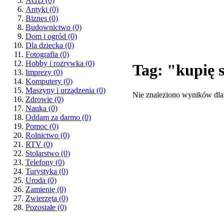
AGD
(0)
Antyki
(0)
Biznes
(0)
Budownictwo
(0)
Dom i ogród
(0)
Dla dziecka
(0)
Fotografia
(0)
Hobby i rozrywka
(0)
Tag: "kupię 
Imprezy
(0)
Komputery
(0)
Maszyny i urządzenia
(0)
Nie znaleziono wyników dla
Zdrowie
(0)
Nauka
(0)
Oddam za darmo
(0)
Pomoc
(0)
Rolnictwo
(0)
RTV
(0)
Stolarstwo
(0)
Telefony
(0)
Turystyka
(0)
Uroda
(0)
Zamienię
(0)
Zwierzęta
(0)
Pozostałe
(0)