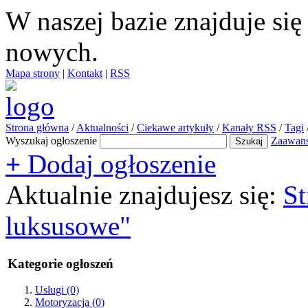
W naszej bazie znajduje si
nowych.
Mapa strony
|
Kontakt
|
RSS
Strona główna
/
Aktualności
/
Ciekawe artykuły
/
Kanały RSS
/
Tagi
Wyszukaj ogłoszenie
Zaawan
+
Dodaj ogłoszenie
Aktualnie znajdujesz się:
St
luksusowe"
Kategorie ogłoszeń
Usługi
(0)
Motoryzacja
(0)