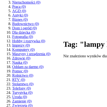
Nieruchomości
(0)
Praca
(0)
AGD
(0)
Antyki
(0)
Biznes
(0)
Budownictwo
(0)
Dom i ogród
(0)
Dla dziecka
(0)
Fotografia
(0)
Hobby i rozrywka
(0)
Tag: "lampy
Imprezy
(0)
Komputery
(0)
Maszyny i urządzenia
(0)
Nie znaleziono wyników dla
Zdrowie
(0)
Nauka
(0)
Oddam za darmo
(0)
Pomoc
(0)
Rolnictwo
(0)
RTV
(0)
Stolarstwo
(0)
Telefony
(0)
Turystyka
(0)
Uroda
(0)
Zamienię
(0)
Zwierzęta
(0)