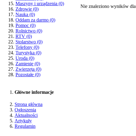
Maszyny i urządzenia
(0)
Nie znaleziono wyników dla
Zdrowie
(0)
Nauka
(0)
Oddam za darmo
(0)
Pomoc
(0)
Rolnictwo
(0)
RTV
(0)
Stolarstwo
(0)
Telefony
(0)
Turystyka
(0)
Uroda
(0)
Zamienię
(0)
Zwierzęta
(0)
Pozostałe
(0)
Główne informacje
Strona główna
Ogłoszenia
Aktualności
Artykuły
Regulamin