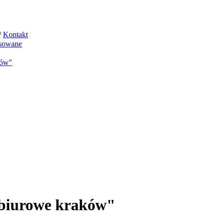
/
Kontakt
sowane
ków"
 biurowe kraków"