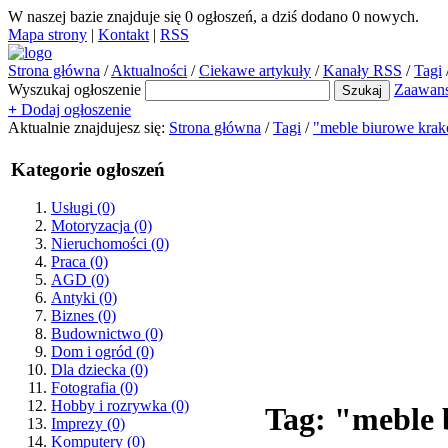
W naszej bazie znajduje się
0
ogłoszeń, a dziś dodano
0
nowych.
Mapa strony
|
Kontakt
|
RSS
Strona główna
/
Aktualności
/
Ciekawe artykuły
/
Kanały RSS
/
Tagi
Wyszukaj ogłoszenie
Zaawan
+
Dodaj ogłoszenie
Aktualnie znajdujesz się:
Strona główna
/
Tagi
/
"meble biurowe kra
Kategorie ogłoszeń
Usługi
(0)
Motoryzacja
(0)
Nieruchomości
(0)
Praca
(0)
AGD
(0)
Antyki
(0)
Biznes
(0)
Budownictwo
(0)
Dom i ogród
(0)
Dla dziecka
(0)
Fotografia
(0)
Hobby i rozrywka
(0)
Tag: "meble
Imprezy
(0)
Komputery
(0)