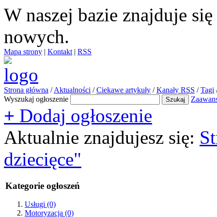
W naszej bazie znajduje si
nowych.
Mapa strony
|
Kontakt
|
RSS
Strona główna
/
Aktualności
/
Ciekawe artykuły
/
Kanały RSS
/
Tagi
Wyszukaj ogłoszenie
Zaawan
+
Dodaj ogłoszenie
Aktualnie znajdujesz się:
St
dziecięce"
Kategorie ogłoszeń
Usługi
(0)
Motoryzacja
(0)