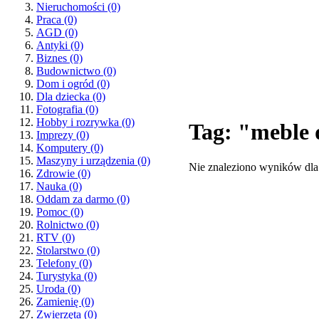
Nieruchomości
(0)
Praca
(0)
AGD
(0)
Antyki
(0)
Biznes
(0)
Budownictwo
(0)
Dom i ogród
(0)
Dla dziecka
(0)
Fotografia
(0)
Hobby i rozrywka
(0)
Tag: "meble 
Imprezy
(0)
Komputery
(0)
Maszyny i urządzenia
(0)
Nie znaleziono wyników dla
Zdrowie
(0)
Nauka
(0)
Oddam za darmo
(0)
Pomoc
(0)
Rolnictwo
(0)
RTV
(0)
Stolarstwo
(0)
Telefony
(0)
Turystyka
(0)
Uroda
(0)
Zamienię
(0)
Zwierzęta
(0)