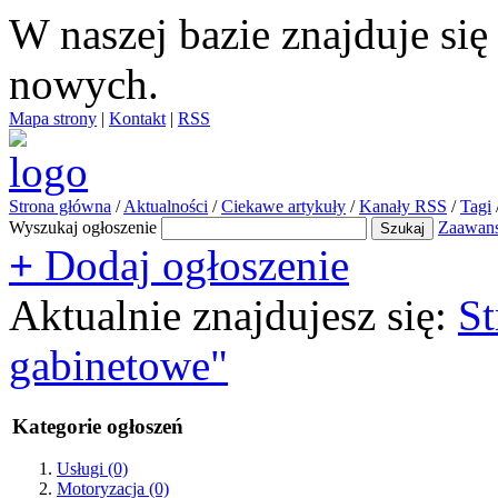
W naszej bazie znajduje si
nowych.
Mapa strony
|
Kontakt
|
RSS
Strona główna
/
Aktualności
/
Ciekawe artykuły
/
Kanały RSS
/
Tagi
Wyszukaj ogłoszenie
Zaawan
+
Dodaj ogłoszenie
Aktualnie znajdujesz się:
St
gabinetowe"
Kategorie ogłoszeń
Usługi
(0)
Motoryzacja
(0)