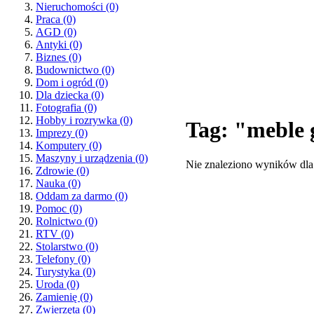
Nieruchomości
(0)
Praca
(0)
AGD
(0)
Antyki
(0)
Biznes
(0)
Budownictwo
(0)
Dom i ogród
(0)
Dla dziecka
(0)
Fotografia
(0)
Hobby i rozrywka
(0)
Tag: "meble 
Imprezy
(0)
Komputery
(0)
Maszyny i urządzenia
(0)
Nie znaleziono wyników dla
Zdrowie
(0)
Nauka
(0)
Oddam za darmo
(0)
Pomoc
(0)
Rolnictwo
(0)
RTV
(0)
Stolarstwo
(0)
Telefony
(0)
Turystyka
(0)
Uroda
(0)
Zamienię
(0)
Zwierzęta
(0)