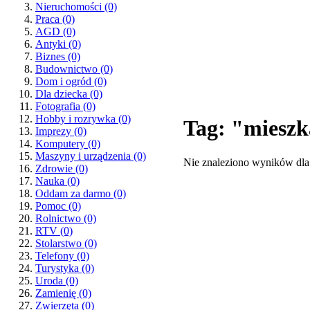
Nieruchomości
(0)
Praca
(0)
AGD
(0)
Antyki
(0)
Biznes
(0)
Budownictwo
(0)
Dom i ogród
(0)
Dla dziecka
(0)
Fotografia
(0)
Hobby i rozrywka
(0)
Tag: "mieszk
Imprezy
(0)
Komputery
(0)
Maszyny i urządzenia
(0)
Nie znaleziono wyników dla
Zdrowie
(0)
Nauka
(0)
Oddam za darmo
(0)
Pomoc
(0)
Rolnictwo
(0)
RTV
(0)
Stolarstwo
(0)
Telefony
(0)
Turystyka
(0)
Uroda
(0)
Zamienię
(0)
Zwierzęta
(0)