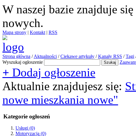
W naszej bazie znajduje si
nowych.
Mapa strony
|
Kontakt
|
RSS
Strona główna
/
Aktualności
/
Ciekawe artykuły
/
Kanały RSS
/
Tagi
Wyszukaj ogłoszenie
Zaawan
+
Dodaj ogłoszenie
Aktualnie znajdujesz się:
St
nowe mieszkania nowe"
Kategorie ogłoszeń
Usługi
(0)
Motoryzacja
(0)