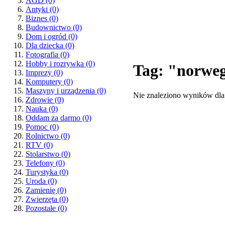
AGD
(0)
Antyki
(0)
Biznes
(0)
Budownictwo
(0)
Dom i ogród
(0)
Dla dziecka
(0)
Fotografia
(0)
Hobby i rozrywka
(0)
Tag: "norwe
Imprezy
(0)
Komputery
(0)
Maszyny i urządzenia
(0)
Nie znaleziono wyników dla
Zdrowie
(0)
Nauka
(0)
Oddam za darmo
(0)
Pomoc
(0)
Rolnictwo
(0)
RTV
(0)
Stolarstwo
(0)
Telefony
(0)
Turystyka
(0)
Uroda
(0)
Zamienię
(0)
Zwierzęta
(0)
Pozostałe
(0)