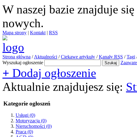
W naszej bazie znajduje si
nowych.
Mapa strony
|
Kontakt
|
RSS
Strona główna
/
Aktualności
/
Ciekawe artykuły
/
Kanały RSS
/
Tagi
Wyszukaj ogłoszenie
Zaawan
+
Dodaj ogłoszenie
Aktualnie znajdujesz się:
St
Kategorie ogłoszeń
Usługi
(0)
Motoryzacja
(0)
Nieruchomości
(0)
Praca
(0)