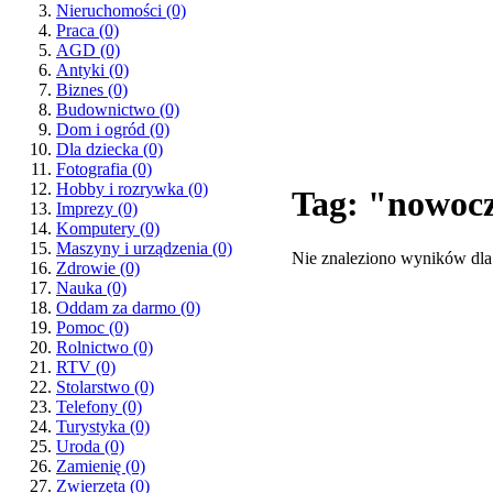
Nieruchomości
(0)
Praca
(0)
AGD
(0)
Antyki
(0)
Biznes
(0)
Budownictwo
(0)
Dom i ogród
(0)
Dla dziecka
(0)
Fotografia
(0)
Hobby i rozrywka
(0)
Tag: "nowocz
Imprezy
(0)
Komputery
(0)
Maszyny i urządzenia
(0)
Nie znaleziono wyników dla
Zdrowie
(0)
Nauka
(0)
Oddam za darmo
(0)
Pomoc
(0)
Rolnictwo
(0)
RTV
(0)
Stolarstwo
(0)
Telefony
(0)
Turystyka
(0)
Uroda
(0)
Zamienię
(0)
Zwierzęta
(0)