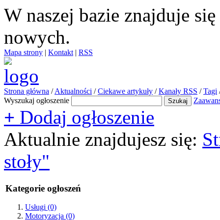
W naszej bazie znajduje si
nowych.
Mapa strony
|
Kontakt
|
RSS
Strona główna
/
Aktualności
/
Ciekawe artykuły
/
Kanały RSS
/
Tagi
Wyszukaj ogłoszenie
Zaawan
+
Dodaj ogłoszenie
Aktualnie znajdujesz się:
St
stoły"
Kategorie ogłoszeń
Usługi
(0)
Motoryzacja
(0)