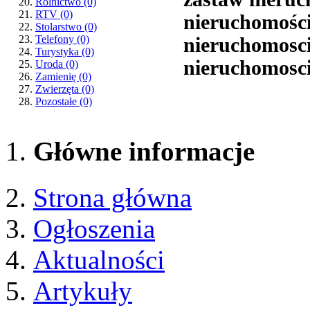
Rolnictwo
(0)
RTV
(0)
nieruchomości
Stolarstwo
(0)
Telefony
(0)
nieruchomosc
Turystyka
(0)
nieruchomosc
Uroda
(0)
Zamienię
(0)
Zwierzęta
(0)
Pozostałe
(0)
Główne informacje
Strona główna
Ogłoszenia
Aktualności
Artykuły