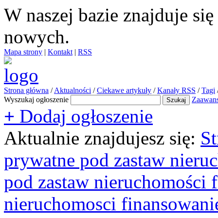
W naszej bazie znajduje si
nowych.
Mapa strony
|
Kontakt
|
RSS
Strona główna
/
Aktualności
/
Ciekawe artykuły
/
Kanały RSS
/
Tagi
Wyszukaj ogłoszenie
Zaawan
+
Dodaj ogłoszenie
Aktualnie znajdujesz się:
St
prywatne pod zastaw nieru
pod zastaw nieruchomości 
nieruchomosci finansowani