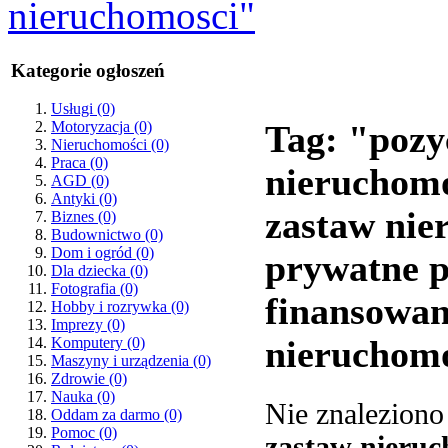
nieruchomosci"
Kategorie ogłoszeń
Usługi
(0)
Motoryzacja
(0)
Tag: "pozy
Nieruchomości
(0)
Praca
(0)
nieruchomo
AGD
(0)
Antyki
(0)
zastaw nie
Biznes
(0)
Budownictwo
(0)
Dom i ogród
(0)
prywatne p
Dla dziecka
(0)
Fotografia
(0)
finansowan
Hobby i rozrywka
(0)
Imprezy
(0)
Komputery
(0)
nieruchom
Maszyny i urządzenia
(0)
Zdrowie
(0)
Nauka
(0)
Nie znalezion
Oddam za darmo
(0)
Pomoc
(0)
zastaw nieru