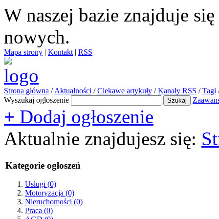
W naszej bazie znajduje si
nowych.
Mapa strony
|
Kontakt
|
RSS
Strona główna
/
Aktualności
/
Ciekawe artykuły
/
Kanały RSS
/
Tagi
Wyszukaj ogłoszenie
Zaawan
+
Dodaj ogłoszenie
Aktualnie znajdujesz się:
St
Kategorie ogłoszeń
Usługi
(0)
Motoryzacja
(0)
Nieruchomości
(0)
Praca
(0)