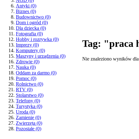
AGD
(0)
Antyki
(0)
Biznes
(0)
Budownictwo
(0)
Dom i ogród
(0)
Dla dziecka
(0)
Fotografia
(0)
Hobby i rozrywka
(0)
Tag: "praca 
Imprezy
(0)
Komputery
(0)
Maszyny i urządzenia
(0)
Nie znaleziono wyników dla
Zdrowie
(0)
Nauka
(0)
Oddam za darmo
(0)
Pomoc
(0)
Rolnictwo
(0)
RTV
(0)
Stolarstwo
(0)
Telefony
(0)
Turystyka
(0)
Uroda
(0)
Zamienię
(0)
Zwierzęta
(0)
Pozostałe
(0)