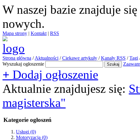
W naszej bazie znajduje si
nowych.
Mapa strony
|
Kontakt
|
RSS
Strona główna
/
Aktualności
/
Ciekawe artykuły
/
Kanały RSS
/
Tagi
Wyszukaj ogłoszenie
Zaawan
+
Dodaj ogłoszenie
Aktualnie znajdujesz się:
St
magisterska"
Kategorie ogłoszeń
Usługi
(0)
Motoryzacja
(0)