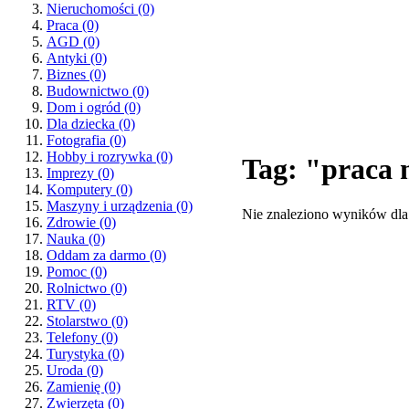
Nieruchomości
(0)
Praca
(0)
AGD
(0)
Antyki
(0)
Biznes
(0)
Budownictwo
(0)
Dom i ogród
(0)
Dla dziecka
(0)
Fotografia
(0)
Hobby i rozrywka
(0)
Tag: "praca 
Imprezy
(0)
Komputery
(0)
Maszyny i urządzenia
(0)
Nie znaleziono wyników dla
Zdrowie
(0)
Nauka
(0)
Oddam za darmo
(0)
Pomoc
(0)
Rolnictwo
(0)
RTV
(0)
Stolarstwo
(0)
Telefony
(0)
Turystyka
(0)
Uroda
(0)
Zamienię
(0)
Zwierzęta
(0)