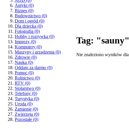
AGD
(0)
Antyki
(0)
Biznes
(0)
Budownictwo
(0)
Dom i ogród
(0)
Dla dziecka
(0)
Fotografia
(0)
Hobby i rozrywka
(0)
Tag: "sauny
Imprezy
(0)
Komputery
(0)
Maszyny i urządzenia
(0)
Nie znaleziono wyników dla
Zdrowie
(0)
Nauka
(0)
Oddam za darmo
(0)
Pomoc
(0)
Rolnictwo
(0)
RTV
(0)
Stolarstwo
(0)
Telefony
(0)
Turystyka
(0)
Uroda
(0)
Zamienię
(0)
Zwierzęta
(0)
Pozostałe
(0)