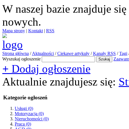
W naszej bazie znajduje si
nowych.
Mapa strony
|
Kontakt
|
RSS
Strona główna
/
Aktualności
/
Ciekawe artykuły
/
Kanały RSS
/
Tagi
Wyszukaj ogłoszenie
Zaawan
+
Dodaj ogłoszenie
Aktualnie znajdujesz się:
St
Kategorie ogłoszeń
Usługi
(0)
Motoryzacja
(0)
Nieruchomości
(0)
Praca
(0)