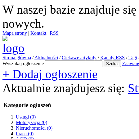
W naszej bazie znajduje si
nowych.
Mapa strony
|
Kontakt
|
RSS
Strona główna
/
Aktualności
/
Ciekawe artykuły
/
Kanały RSS
/
Tagi
Wyszukaj ogłoszenie
Zaawan
+
Dodaj ogłoszenie
Aktualnie znajdujesz się:
St
Kategorie ogłoszeń
Usługi
(0)
Motoryzacja
(0)
Nieruchomości
(0)
Praca
(0)