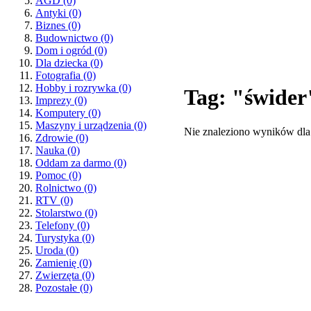
AGD
(0)
Antyki
(0)
Biznes
(0)
Budownictwo
(0)
Dom i ogród
(0)
Dla dziecka
(0)
Fotografia
(0)
Hobby i rozrywka
(0)
Tag: "świder
Imprezy
(0)
Komputery
(0)
Maszyny i urządzenia
(0)
Nie znaleziono wyników dla
Zdrowie
(0)
Nauka
(0)
Oddam za darmo
(0)
Pomoc
(0)
Rolnictwo
(0)
RTV
(0)
Stolarstwo
(0)
Telefony
(0)
Turystyka
(0)
Uroda
(0)
Zamienię
(0)
Zwierzęta
(0)
Pozostałe
(0)