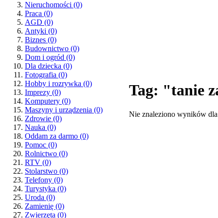
Nieruchomości
(0)
Praca
(0)
AGD
(0)
Antyki
(0)
Biznes
(0)
Budownictwo
(0)
Dom i ogród
(0)
Dla dziecka
(0)
Fotografia
(0)
Hobby i rozrywka
(0)
Tag: "tanie 
Imprezy
(0)
Komputery
(0)
Maszyny i urządzenia
(0)
Nie znaleziono wyników dla
Zdrowie
(0)
Nauka
(0)
Oddam za darmo
(0)
Pomoc
(0)
Rolnictwo
(0)
RTV
(0)
Stolarstwo
(0)
Telefony
(0)
Turystyka
(0)
Uroda
(0)
Zamienię
(0)
Zwierzęta
(0)