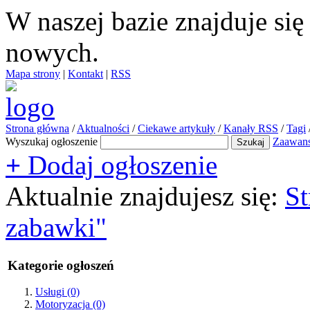
W naszej bazie znajduje si
nowych.
Mapa strony
|
Kontakt
|
RSS
Strona główna
/
Aktualności
/
Ciekawe artykuły
/
Kanały RSS
/
Tagi
Wyszukaj ogłoszenie
Zaawan
+
Dodaj ogłoszenie
Aktualnie znajdujesz się:
St
zabawki"
Kategorie ogłoszeń
Usługi
(0)
Motoryzacja
(0)