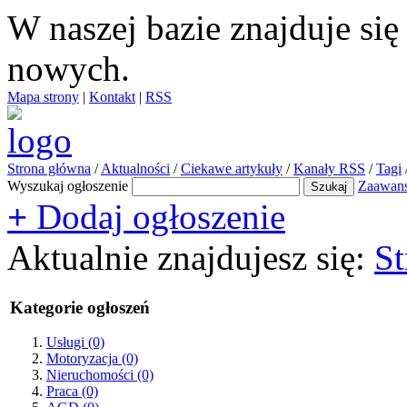
W naszej bazie znajduje si
nowych.
Mapa strony
|
Kontakt
|
RSS
Strona główna
/
Aktualności
/
Ciekawe artykuły
/
Kanały RSS
/
Tagi
Wyszukaj ogłoszenie
Zaawan
+
Dodaj ogłoszenie
Aktualnie znajdujesz się:
St
Kategorie ogłoszeń
Usługi
(0)
Motoryzacja
(0)
Nieruchomości
(0)
Praca
(0)