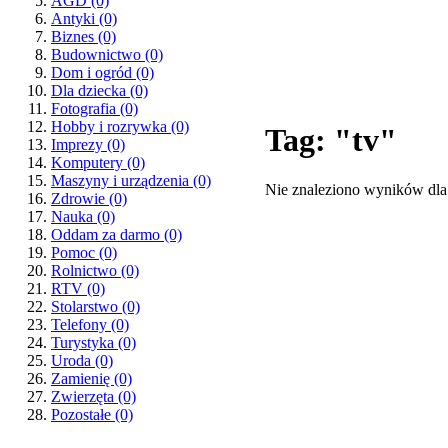
AGD
(0)
Antyki
(0)
Biznes
(0)
Budownictwo
(0)
Dom i ogród
(0)
Dla dziecka
(0)
Fotografia
(0)
Hobby i rozrywka
(0)
Tag: "tv"
Imprezy
(0)
Komputery
(0)
Maszyny i urządzenia
(0)
Nie znaleziono wyników dla
Zdrowie
(0)
Nauka
(0)
Oddam za darmo
(0)
Pomoc
(0)
Rolnictwo
(0)
RTV
(0)
Stolarstwo
(0)
Telefony
(0)
Turystyka
(0)
Uroda
(0)
Zamienię
(0)
Zwierzęta
(0)
Pozostałe
(0)