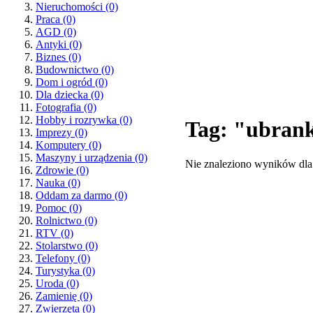
Nieruchomości
(0)
Praca
(0)
AGD
(0)
Antyki
(0)
Biznes
(0)
Budownictwo
(0)
Dom i ogród
(0)
Dla dziecka
(0)
Fotografia
(0)
Hobby i rozrywka
(0)
Tag: "ubrank
Imprezy
(0)
Komputery
(0)
Maszyny i urządzenia
(0)
Nie znaleziono wyników dla
Zdrowie
(0)
Nauka
(0)
Oddam za darmo
(0)
Pomoc
(0)
Rolnictwo
(0)
RTV
(0)
Stolarstwo
(0)
Telefony
(0)
Turystyka
(0)
Uroda
(0)
Zamienię
(0)
Zwierzęta
(0)