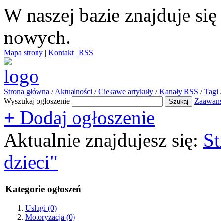
W naszej bazie znajduje si
nowych.
Mapa strony
|
Kontakt
|
RSS
Strona główna
/
Aktualności
/
Ciekawe artykuły
/
Kanały RSS
/
Tagi
Wyszukaj ogłoszenie
Zaawan
+
Dodaj ogłoszenie
Aktualnie znajdujesz się:
St
dzieci"
Kategorie ogłoszeń
Usługi
(0)
Motoryzacja
(0)