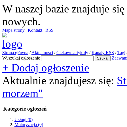
W naszej bazie znajduje si
nowych.
Mapa strony
|
Kontakt
|
RSS
Strona główna
/
Aktualności
/
Ciekawe artykuły
/
Kanały RSS
/
Tagi
Wyszukaj ogłoszenie
Zaawan
+
Dodaj ogłoszenie
Aktualnie znajdujesz się:
St
morzem"
Kategorie ogłoszeń
Usługi
(0)
Motoryzacja
(0)