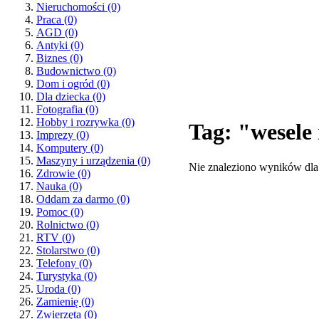
Nieruchomości
(0)
Praca
(0)
AGD
(0)
Antyki
(0)
Biznes
(0)
Budownictwo
(0)
Dom i ogród
(0)
Dla dziecka
(0)
Fotografia
(0)
Hobby i rozrywka
(0)
Tag: "wesel
Imprezy
(0)
Komputery
(0)
Maszyny i urządzenia
(0)
Nie znaleziono wyników dla
Zdrowie
(0)
Nauka
(0)
Oddam za darmo
(0)
Pomoc
(0)
Rolnictwo
(0)
RTV
(0)
Stolarstwo
(0)
Telefony
(0)
Turystyka
(0)
Uroda
(0)
Zamienię
(0)
Zwierzęta
(0)