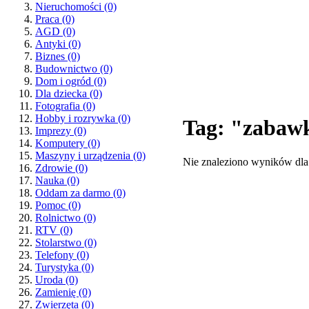
Nieruchomości
(0)
Praca
(0)
AGD
(0)
Antyki
(0)
Biznes
(0)
Budownictwo
(0)
Dom i ogród
(0)
Dla dziecka
(0)
Fotografia
(0)
Hobby i rozrywka
(0)
Tag: "zabaw
Imprezy
(0)
Komputery
(0)
Maszyny i urządzenia
(0)
Nie znaleziono wyników dla
Zdrowie
(0)
Nauka
(0)
Oddam za darmo
(0)
Pomoc
(0)
Rolnictwo
(0)
RTV
(0)
Stolarstwo
(0)
Telefony
(0)
Turystyka
(0)
Uroda
(0)
Zamienię
(0)
Zwierzęta
(0)