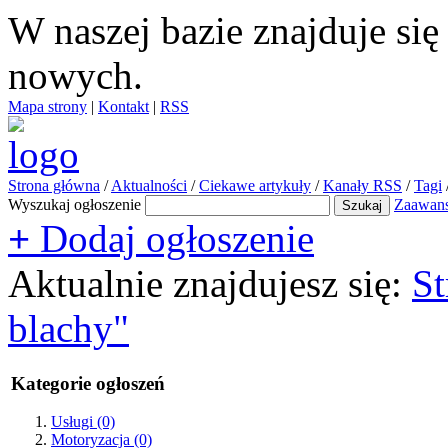
W naszej bazie znajduje si
nowych.
Mapa strony
|
Kontakt
|
RSS
Strona główna
/
Aktualności
/
Ciekawe artykuły
/
Kanały RSS
/
Tagi
Wyszukaj ogłoszenie
Zaawan
+
Dodaj ogłoszenie
Aktualnie znajdujesz się:
St
blachy"
Kategorie ogłoszeń
Usługi
(0)
Motoryzacja
(0)