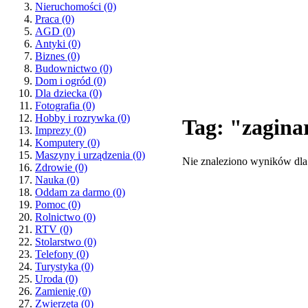
Nieruchomości
(0)
Praca
(0)
AGD
(0)
Antyki
(0)
Biznes
(0)
Budownictwo
(0)
Dom i ogród
(0)
Dla dziecka
(0)
Fotografia
(0)
Hobby i rozrywka
(0)
Tag: "zagina
Imprezy
(0)
Komputery
(0)
Maszyny i urządzenia
(0)
Nie znaleziono wyników dla
Zdrowie
(0)
Nauka
(0)
Oddam za darmo
(0)
Pomoc
(0)
Rolnictwo
(0)
RTV
(0)
Stolarstwo
(0)
Telefony
(0)
Turystyka
(0)
Uroda
(0)
Zamienię
(0)
Zwierzęta
(0)