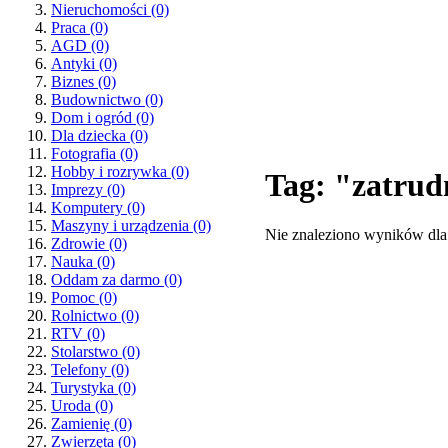
Nieruchomości
(0)
Praca
(0)
AGD
(0)
Antyki
(0)
Biznes
(0)
Budownictwo
(0)
Dom i ogród
(0)
Dla dziecka
(0)
Fotografia
(0)
Hobby i rozrywka
(0)
Tag: "zatrud
Imprezy
(0)
Komputery
(0)
Maszyny i urządzenia
(0)
Nie znaleziono wyników dla
Zdrowie
(0)
Nauka
(0)
Oddam za darmo
(0)
Pomoc
(0)
Rolnictwo
(0)
RTV
(0)
Stolarstwo
(0)
Telefony
(0)
Turystyka
(0)
Uroda
(0)
Zamienię
(0)
Zwierzęta
(0)