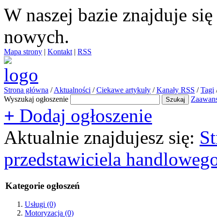
W naszej bazie znajduje si
nowych.
Mapa strony
|
Kontakt
|
RSS
Strona główna
/
Aktualności
/
Ciekawe artykuły
/
Kanały RSS
/
Tagi
Wyszukaj ogłoszenie
Zaawan
+
Dodaj ogłoszenie
Aktualnie znajdujesz się:
St
przedstawiciela handloweg
Kategorie ogłoszeń
Usługi
(0)
Motoryzacja
(0)