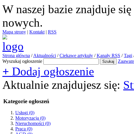
W naszej bazie znajduje si
nowych.
Mapa strony
|
Kontakt
|
RSS
Strona główna
/
Aktualności
/
Ciekawe artykuły
/
Kanały RSS
/
Tagi
Wyszukaj ogłoszenie
Zaawan
+
Dodaj ogłoszenie
Aktualnie znajdujesz się:
St
Kategorie ogłoszeń
Usługi
(0)
Motoryzacja
(0)
Nieruchomości
(0)
Praca
(0)