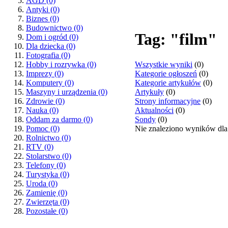
AGD
(0)
Antyki
(0)
Biznes
(0)
Budownictwo
(0)
Tag: "film"
Dom i ogród
(0)
Dla dziecka
(0)
Fotografia
(0)
Wszystkie wyniki
(0)
Hobby i rozrywka
(0)
Kategorie ogłoszeń
(0)
Imprezy
(0)
Kategorie artykułów
(0)
Komputery
(0)
Artykuły
(0)
Maszyny i urządzenia
(0)
Strony informacyjne
(0)
Zdrowie
(0)
Aktualności
(0)
Nauka
(0)
Sondy
(0)
Oddam za darmo
(0)
Nie znaleziono wyników dla
Pomoc
(0)
Rolnictwo
(0)
RTV
(0)
Stolarstwo
(0)
Telefony
(0)
Turystyka
(0)
Uroda
(0)
Zamienię
(0)
Zwierzęta
(0)
Pozostałe
(0)