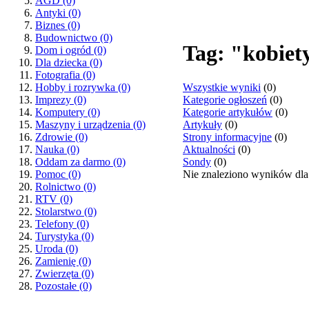
AGD
(0)
Antyki
(0)
Biznes
(0)
Budownictwo
(0)
Tag: "kobiet
Dom i ogród
(0)
Dla dziecka
(0)
Fotografia
(0)
Wszystkie wyniki
(0)
Hobby i rozrywka
(0)
Kategorie ogłoszeń
(0)
Imprezy
(0)
Kategorie artykułów
(0)
Komputery
(0)
Artykuły
(0)
Maszyny i urządzenia
(0)
Strony informacyjne
(0)
Zdrowie
(0)
Aktualności
(0)
Nauka
(0)
Sondy
(0)
Oddam za darmo
(0)
Nie znaleziono wyników dla
Pomoc
(0)
Rolnictwo
(0)
RTV
(0)
Stolarstwo
(0)
Telefony
(0)
Turystyka
(0)
Uroda
(0)
Zamienię
(0)
Zwierzęta
(0)
Pozostałe
(0)