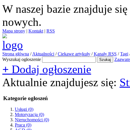
W naszej bazie znajduje si
nowych.
Mapa strony
|
Kontakt
|
RSS
Strona główna
/
Aktualności
/
Ciekawe artykuły
/
Kanały RSS
/
Tagi
Wyszukaj ogłoszenie
Zaawan
+
Dodaj ogłoszenie
Aktualnie znajdujesz się:
St
Kategorie ogłoszeń
Usługi
(0)
Motoryzacja
(0)
Nieruchomości
(0)
Praca
(0)