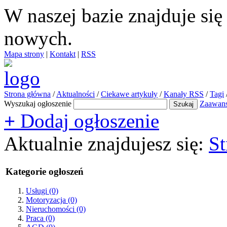
W naszej bazie znajduje si
nowych.
Mapa strony
|
Kontakt
|
RSS
Strona główna
/
Aktualności
/
Ciekawe artykuły
/
Kanały RSS
/
Tagi
Wyszukaj ogłoszenie
Zaawan
+
Dodaj ogłoszenie
Aktualnie znajdujesz się:
St
Kategorie ogłoszeń
Usługi
(0)
Motoryzacja
(0)
Nieruchomości
(0)
Praca
(0)