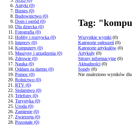
AGD
(0)
Antyki
(0)
Biznes
(0)
Budownictwo
(0)
Tag: "kompu
Dom i ogród
(0)
Dla dziecka
(0)
Fotografia
(0)
Wszystkie wyniki
(0)
Hobby i rozrywka
(0)
Kategorie ogłoszeń
(0)
Imprezy
(0)
Kategorie artykułów
(0)
Komputery
(0)
Artykuły
(0)
Maszyny i urządzenia
(0)
Strony informacyjne
(0)
Zdrowie
(0)
Aktualności
(0)
Nauka
(0)
Sondy
(0)
Oddam za darmo
(0)
Nie znaleziono wyników dla
Pomoc
(0)
Rolnictwo
(0)
RTV
(0)
Stolarstwo
(0)
Telefony
(0)
Turystyka
(0)
Uroda
(0)
Zamienię
(0)
Zwierzęta
(0)
Pozostałe
(0)