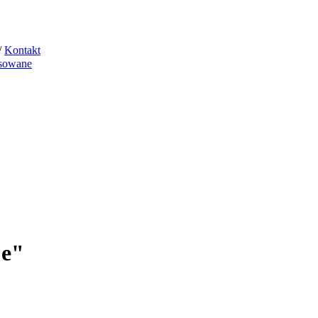
/
Kontakt
sowane
je"