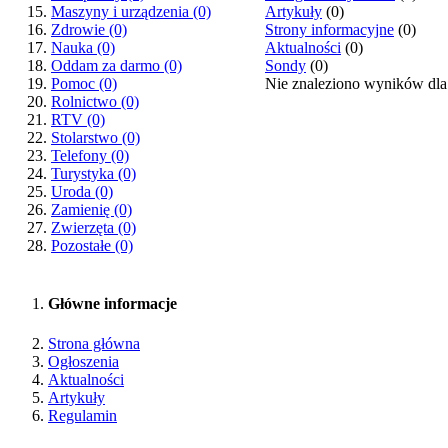
Artykuły
(0)
Maszyny i urządzenia
(0)
Strony informacyjne
(0)
Zdrowie
(0)
Aktualności
(0)
Nauka
(0)
Sondy
(0)
Oddam za darmo
(0)
Nie znaleziono wyników dla
Pomoc
(0)
Rolnictwo
(0)
RTV
(0)
Stolarstwo
(0)
Telefony
(0)
Turystyka
(0)
Uroda
(0)
Zamienię
(0)
Zwierzęta
(0)
Pozostałe
(0)
Główne informacje
Strona główna
Ogłoszenia
Aktualności
Artykuły
Regulamin