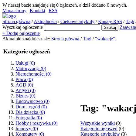
W naszej bazie znajduje się
0
ogłoszeń, a dziś dodano
0
nowych.
Mapa strony
|
Kontakt
|
RSS
Strona główna
/
Aktualności
/
Ciekawe artykuły
/
Kanały RSS
/
Tagi
Wyszukaj ogłoszenie
Zaawan
+
Dodaj ogłoszenie
Aktualnie znajdujesz się:
Strona główna
/
Tagi
/
"wakacje"
Kategorie ogłoszeń
Usługi
(0)
Motoryzacja
(0)
Nieruchomości
(0)
Praca
(0)
AGD
(0)
Antyki
(0)
Biznes
(0)
Budownictwo
(0)
Tag: "wakac
Dom i ogród
(0)
Dla dziecka
(0)
Fotografia
(0)
Wszystkie wyniki
(0)
Hobby i rozrywka
(0)
Kategorie ogłoszeń
(0)
Imprezy
(0)
Kategorie artykułów
(0)
Komputery
(0)